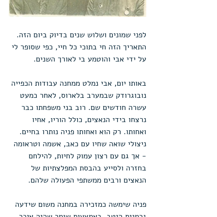
לפני שמונים ושלוש שנים בדיוק ביום הזה. 
התאריך הזה חי בתוכי כל חיי, כפי שסופר לי 
על ידי אבי והוטמע בי לאורך השנים.
באותו יום, אבי נמלט ממחנה עבודות הכפייה 
נובוגרודק שבמערב בלארוס, לאחר כמעט 
עשרה חודשים שם. רוב בני משפחתו כבר 
נרצחו בידי הנאצים, כולל הוריו, אחיו 
ואחותו. רק הוא ואחותו פניה נותרו בחיים. 
ניצולי שואה שחיו עם כאב, אשמה וטראומה 
- אך גם עם רצון עמוק לחיות, להילחם 
בחזרה ולסייע בהבסת המפלצתיות של 
הנאצים ורבים ממשתפי הפעולה שלהם.
פניה שימשה כמזכירה במחנה משום שידעה 
גרמנית היטב. באמצעות שומר שהיה איכר 