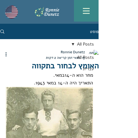
פוסט
All Posts
Ronnie Dunetz
All Posts
13 במאי
זמן קריאה 2 דקות
האומץ לבחור בתקווה
עברית
מחר הוא ה-14במאי.
התאריך היה ה-14 במאי 1943.