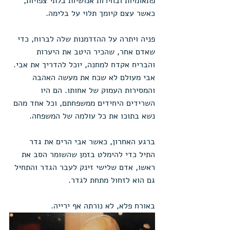
פתאומיות ובחירות אנושיות בלתי צפויות, 
כאשר עצם קיומך תלוי על בלימה.
פניה ויתרה על ההזדמנות שלה לברוח, כדי 
שאדם אחר, שהכיר היטב את היערות 
והבריח אקדח למחנה, יוכל להדריך את אבי. 
אבי מעולם לא שכח את מעשה האהבה 
והמסירות העמוק של אחותו. הם היו 
השרידים היחידים ממשפחתם, וכל אחד מהם 
נשא בתוכו את כל עולמה של המשפחה.
ברגע האחרון, כאשר אבי הרים את גדר 
התיל כדי להימלט בזמן שהשומר הסב את 
ראשו, אדם שלישי זינק לעבר הגדר והתחיל 
גם הוא לזחול מתחת לגדר.
באורח פלא, לא נורתה אף ירייה.