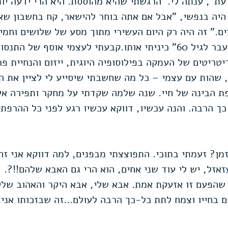
דעת", ענתה לי.  הרגשתי שהיא מהוססת. היא הרי ידעה יו
היה בנפשי, "אבל אם אתה בוחר להישאר, קח בחשבון שאו
ם." זה היה רק היום העשירי מתוך מסע של שלושים וחמי
בקפידה. "טקס מעבר לגיל 60" כיניתי אותו.קבעתי לעצמי אוסף של
טריטים של העמקה בפילוסופיה היוגית, ייזום והנחיית פ
שהות עם עצמי – כל מה שחשבתי שיסייע לי לציין את ה
ת הבינה של חיי. שנה שלמה שקדתי על מחקר ותפירה אי
כך הרבה. והנה עכשיו, דווקא עכשיו רגע לפני כל ההרפת
זמן? זעמתי בתוכי. התפוצצתי מבפנים, למה דווקא אני ז
אזל, יש לי עוד שני אחים, הוא הרי גם האבא שלהם!!?.
שהפעם זו אזעקת אמת. אבא שלי, אבא היקר והאהוב שלי
 בחייו וצמח לתת כל-כך הרבה לעולם...זה שבזכותו אני. 