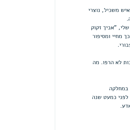
כבד יצאתי לדבר עם סונדר, מנהל העמותה, הודי גבוה ונאה בן 67. איש משכיל, נוצרי 
.
שלי, "אביך זקוק 
ך מחיי ומסיפור 
ורי.
ת לא הרפו. מה 
 במחלקה 
לפני כמעט שנה 
דע.