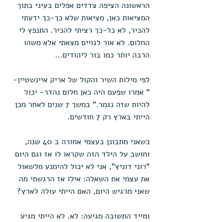
הראשונה הציפה צדדים אפלים בעיני בתוך 
המציאות כאן, מציאות שלא כך-כך ידעתי 
להכיר, לא כל-כך רציתי להכיר. התנפץ לי 
החלום. לא אור לגויים מצאתי אלא משהו 
הרבה יותר כמו בור ליהודים...
לפי מילות השיר והקול של אריק איינשטיין- 
" אמרו שפעם היה כאן חלום נהדר- יכול 
להיות שזה נגמר." במשך 7 שנים לאחר מכן 
הייתי בארץ רק 7 חודשים.
כשאני מתבונן בעצמי אחורה ב 40 שנה, 
וחושב על הילד הזה שקראו לו אז וגם היום 
"רוני דוניץ", אני לא יכול להימנע מלשאול 
את עצמי את השאלה: אילו אז הרגשתי מה 
שאני מרגיש היום, האם הייתי עולה לארץ?
ומייד התשובה מגיעה: לא. לא הייתי מגיע 