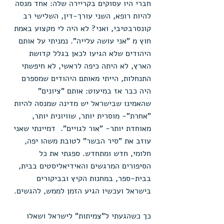
חברי היו עסוקים בקריירה שלה: אחד מנסה 
להיות רופא, השני עורך-דין, השלישי רב 
קונסרבטיבי, ואני? לא היה לי מקצוע באמת 
חוץ מ "אני עושה עלייה". נמניתי על אותם 
היהודים שלא הגיעו לכאן בגלל קדושת 
הארץ, לא היתה כיפה לראשי, לא חיפשתי 
התנחלות, הייתי מאותם היהודים שמספרם 
היה כבר אז במיעוט: אותם "ציונים" 
שהאמינו שבישראל יש מדינה שמנסה להיות 
"אחרת"- מוסרית יותר, שוויונית יותר, 
מאוחדת יותר- "אור לגויים".  דמיינתי שאני 
עוזב את "סיר הבשר" לטובת משהו יפה, 
חלומי, חדש ומתחדש. ספגתי את כל 
הסיפורים המרגשים והאידיאליסטים בבית, 
בבית-ספר, במחנות הקיץ ובביקורים 
בישראל ועכשיו הגיע הזמן לממש, להגשים.
כך כשהגעתי ל"צמיתות" לישראל ושאלו 