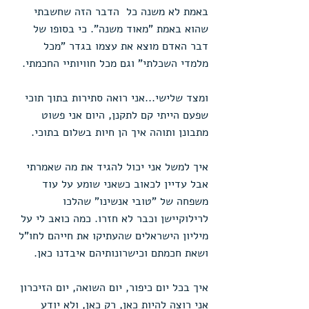
באמת לא משנה כל  הדבר הזה שחשבתי 
שהוא באמת "מאוד משנה". כי בסופו של 
דבר האדם מוצא את עצמו בגדר "מכל 
מלמדי השכלתי" וגם מכל חוויותיי החכמתי.
ומצד שלישי...אני רואה סתירות בתוך תוכי 
שפעם הייתי קם לתקנן, היום אני פשוט 
מתבונן ותוהה איך הן חיות בשלום בתוכי.
איך למשל אני יכול להגיד את מה שאמרתי 
אבל עדיין לכאוב כשאני שומע על עוד 
משפחה של "טובי אנשינו" שהלכו 
לרילוקיישן וכבר לא חזרו. כמה כואב לי על 
מיליון הישראלים שהעתיקו את חייהם לחו"ל 
ושאת חכמתם וכישרונותיהם איבדנו כאן.
איך בכל יום כיפור, יום השואה, יום הזיכרון 
אני רוצה להיות כאן, רק כאן, ולא יודע 