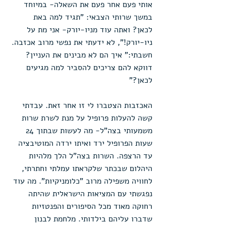
אותי פעם אחר פעם את השאלה- במיוחד 
במשך שרותי הצבאי: "תגיד למה באת 
לכאן? ואתה עוד מניו-יורק- אני מת על 
ניו-יורק!", לא ידעתי את נפשי מרוב אכזבה. 
חשבתי:" איך הם לא מבינים את העניין? 
דווקא להם צריכים להסביר למה מגיעים 
לכאן?"
האכזבות הצטברו לי זו אחר זאת. עבדתי 
קשה להעלות פרופיל על מנת לשרת שרות 
משמעותי בצה"ל- מה לעשות שבתוך 24 
שעות הפרופיל ירד ואיתו ירדה המוטיבציה 
עד הרצפה. השרות בצה"ל הלך מלהיות 
היהלום שבכתר שלקראתו עמלתי וחתרתי, 
לחוויה משפילה מרוב "כלומניקיות". מה עוד 
נפגשתי עם המציאות הישראלית שהיתה 
רחוקה מאוד מכל הסיפורים והפנטזיות 
שדברו עליהם בילדותי. מלחמת לבנון 