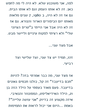
לפה, אני משוכנע שלא. לא היה לי מה לחפש 
כאן. זה לא אותו העמק וגם לא אותו הבית. 
גם אז זה לא היה, ב 1980, 7 שנים מלאות 
מאותו יום הכיפורים הארור והנורא. גם אז 
זה לא היה אבל אני הייתי ב"טריפ הציוני 
שלי" ולא רציתי לפקוח עיניים וליישר מבט.
אבל מצד שני...
זהו, תמיד יש צד שני, וצד שלישי וצד 
רביעי.
אז מצד שני, מה כבר אמרתי בזה? להיות 
"חכם בדיעבד" זה קל, כולנו חכמים גאונים 
בדיעבד. פעם מאוד כעסתי על הילד הזה בן 
21, הילד האידיאליסט, המסונוור והנאיבי. 
איזה מקצוע זה בדיוק "אני עושה עלייה"? 
באמת ...היום אני יכול לראות את התמימות 