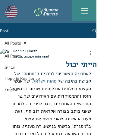
Post
All Posts
Ronnie Dunetz
All Posts
Dec 2, 2024
1 min read
הייתי יכול
עברית
לאחרונה הצטרפתי לתכנית ה"חממה" של 
Hope & Resilience
קבוצת כתיבה של 
מהות ישראל
, של אנשי 
מקצוע המלווים אוכלוסיות שונות בדגש על 
English
חוסן והתממודדות עם האירועים של 14 
החודשים האחרונים , וגם לפני-כן. למרות 
שאני כותב בצורה אקראית רוב חיי, זאת 
פעם הראשונה שאני מוצא את עצמי 
ב"מסגרת" כלשהי בנושא. זה מעניין, נותן 
הרבה השראה, וגם עולים כל מיני דברים 