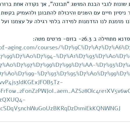
 שונות לגבי הבנת המושג "תבונה", אך נקודה אחת ברורה 
ר ניסיון חיים עם השנים והיכולת להתבונן ולהעמיק בקשת
ו מזמנת לנו הזדמנות למידה בלתי רגילה על עצמנו ועל ע
 ב 26.3- בזום- פרטים מטה:
-of-aging.com/courses/%D7%9C%D7%A7%D7%A6%D
D7%99%D7%A0%D7%94-%D7%A1%D7%93%D7%A0%D7%
D7%A0%D7%97%D7%99%D7%99%D7%AA-%D7%93%D7%
D7%A0%D7%99-%D7%93%D7%95%D7%A0%D7%99%D7%
vvP4js3ldKGExJFOB5Tz-
oFrFow_2F0nZ2PWJ0I_aem_AZS28Olc4re1XV5v6w
SzQXUQ4-
cSDqV5nchWuG0UzBKRqDzD1miEkKQNWNGJ