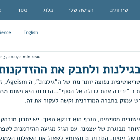
שירותים
הגישה שלי
בלוג
ספר
מ
ience
English
r 3, 2024
2 min read
גילנות ולחבק את ההזדקנות
אין עוד חש
ת כ "ירידה אחת גדולה אל הסוף"...הבורות היא פשוט מז
ש עמוק בחברה המודרנית וקשה לעקור את זה.
ורים מסוימים, הגרף הוא דווקא הפוך: יש יתרון מובהק 
יותר מבוגרת של עצמנו. עם הגיל מגיעה ההזדמנות לטפח 
ם של ניסיון, התבוננות והאומץ לשאול את השאלות העמוקו