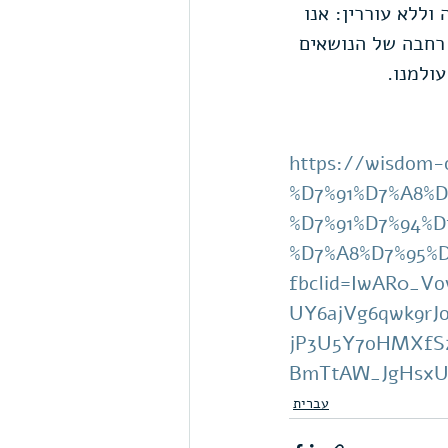
וללא עוררין: אנו 
 רחבה של הנושאים 
ולמנו.
https://wisdom
%D7%91%D7%A8%
%D7%91%D7%94%
%D7%A8%D7%95%
fbclid=IwAR0_Vo
UY6ajVg6qwk9rJ
jP3U5Y7oHMXf
BmTtAW_JgHsxU
עברית