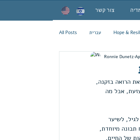
דיה
צור קשר
Hope & Resil
עברית
All Posts
Ronnie Dunetz
Ap
יבה סטריאוטיפית נפוצה יותר מזו של ה"גילנות", ה Ageism, זאת הרואה בזקנה, 
עזעת, אבל מה 
לגיל, לשיער 
תבונה מיוחדת, 
ת של החיים, 