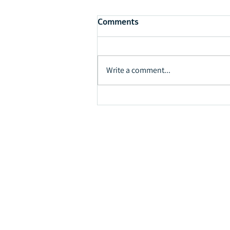
Comments
Write a comment...
האומץ לבחור בתקווה
Contact
E-mail:
rjd361959@gmail.c
Phone: 972-54-6652818 | Off
Kadima-Zoran, Israel