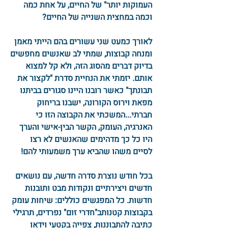
העמוקות יותר" של החיים, על אחת כמה
וכמה במחצית השנייה של החיים?
לאורך כמעט שני עשורים בהם הייתי מאמן
ומנחה קבוצות, שמתי לב שאנשים מחפשים
בדיוק דברים מהסוג הזה, ולא קל למצוא
אותם. יזמתי את הנחיית סדרת "לקצור את
תבונתך" כאשר רובנו היינו סגורים בביתנו
מפאת וירוס הקורונה, ישבנו בריחוק
חברתי...המשכתי את הקבוצה הזו כי
האנרגיה, העומק, הקשר הבין-אישי והערך
היו כל כך מדהימים שהאנשים לא רצו
לסיים משהו שהביא ערך משמעותי להם!
בכל חודש נוצרת סדרה חדשה, עם נושאים
חדשים ויצירתיים ונקודות מבט ותובנות
חדשות. כל המפגשים כוללים: שיחות עומק
בקבוצות קטנותב"חדרי זום" נפרדים, תרגילי
כתיבה להתבוננות, צפייה בקטעי וידאו