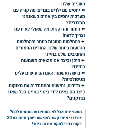
השנייה שלנו
🢘 יחסים עם ילדים בוגרים; מה קורה עם
מערכות יחסים בין אחים כשאנחנו
מתבגרים?
🢘 הומור והזדקנות: מה שאולי לא ידענו
וצריך לדעת!
🢘 ההחלטות הטובות ביותר וההחלטות
הגרועות ביותר שלנו; המורים החמורים
והחביבים שלנו בחיינו
🢘 היכן וכיצד אנו מוצאים משמעות
בחיינו?
🢘 בושה ואשמה: האם הם עושים עלינו
מניפולציות?
🢘 בדידות, נחישות והתמודדות עם מצוקות:
כיצד הם באים לידי ביטוי בחיינו ככל שאנו
מזדקנים?
מתעניינים אבל לא בטוחים מה מתאים לכם?
צור\צרי איתי קשר לפגישת ייעוץ חינם בת 30
דקות בכדי לחקור את זה ביחד!