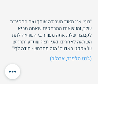
"רוני, אני מאוד מעריכה אותך ואת המסירות
שלך, והנושאים המרתקים שאתה מביא
לקבוצה שלנו. אתה מעורר בי השראה לתת
השראה לאחרים, ואני רוצה שתדע ותרגיש
ש"אפקט האדווה" הזה מתרחש- תודה לך!"
(ג'נט הלפנד, ארה"ב)
"כל שבוע אני מחכה בכיליון עיניים למפגש
הקבוצתי: לפגוש חברים מכל העולם, ללמוד
אחד מהשני, לשתף את הסיפורים שלנו
ולהרגיש שאני לא לבד".
עירית קפיליוק (ישראל)