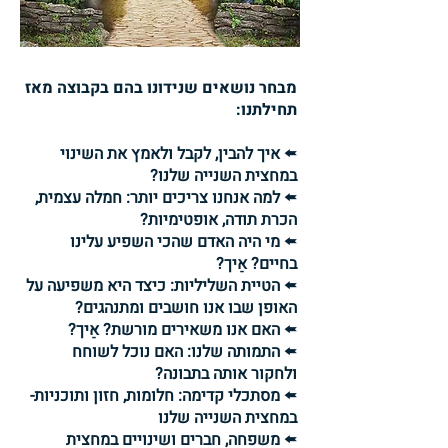
מבחר נושאים שנידונו בהם בקבוצה מאז
תחילתנו:
🢘 איך להבין, לקבל ולאמץ את השינוי
במחצית השנייה שלנו?
🢘 למה אנחנו צריכים יותר: חמלה עצמית,
הכרת תודה, אופטימיות?
🢘 מי היה האדם שהכי השפיע עלינו
בחיים? אֵיך?
🢘 הטיית השליליות: כיצד היא משפיעה על
האופן שבו אנו חושבים ומתנהגים?
🢘 האם אנו משאירים מורשת? אֵיך?
🢘 התמותה שלנו: האם נוכל לשוחח
ולחקור אותה בתבונה?
🢘 מסתכלי קדימה: חלומות, חזון ותוכניות-
במחצית השנייה שלנו
🢘 משפחה, חברים ושינויים במחצית