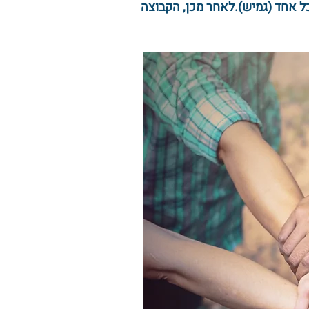
ת ובקבוצה הגדולה. הקבוצות מתקיימות במשך 8-10 מפגשים בני 2-3 שעות כל אחד (גמיש).לאחר מכן, הקבוצה