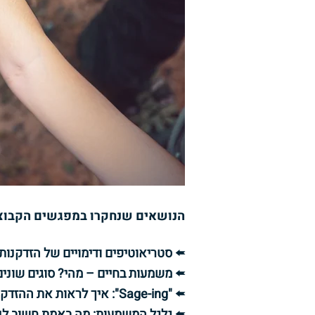
הנושאים שנחקרו במפגשים הקבוצת
🢘 סטריאוטיפים ודימויים של הזדקנות
🢘 משמעות בחיים – מהי? סוגים שוני
🢘 "Sage-ing": איך לראות את ההזדקנות בחיים כהזדמנות להתפתחות אישית ורוחנית? מה הכוונה ב"קצירת התבונה של חיינו"?
🢘 גלגל המשמעות: מה באמת חשוב לנ