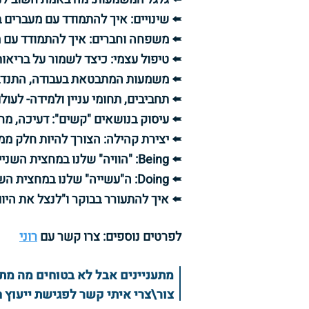
🢘 שינויים: איך להתמודד עם מעברים ב
🢘 משפחה וחברים: איך להתמודד עם 
🢘 טיפול עצמי: כיצד לשמור על בריאות
🢘 משמעות המתבטאת בעבודה, התנדב
🢘 תחביבים, תחומי עניין ולמידה- לעו
🢘 עיסוק בנושאים "קשים": דעיכה, מח
🢘 יצירת קהילה: הצורך להיות חלק ממ
🢘 Being: "הוויה" שלנו במחצית השנייה שלנו: משקף ובניית מורשת
🢘 Doing: ה"עשייה" שלנו במחצית השנייה שלנו: הצבת מטרות ותוכניות משמעותיות
🢘 איך להתעורר בבוקר ו"לנצל את היו
לפרטים נוספים: צרו קשר עם
רוני
מתעניינים אבל לא בטוחים מה מת
צור\צרי איתי קשר לפגישת ייעוץ חינם בת 30 דקות בכדי לחקו