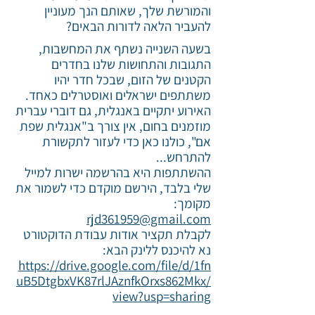
והמורשת שלך, שאותם הנך מעוניין
להעביר הלאה לדורות הבאים?
בשעה השנייה
נשתף את המחשבות,
התגובות והתחושות שלנו בחדרים
הקטנים של הזום, שבכל חדר יהיו
משתתפים ישראלים ואוסטרלים כאחד.
האירוע יתקיים באנגלית, גם דוברי עברית
מוזמנים בחום, אין צורך ב"אנגלית שפת
אם", כולנו כאן כדי לעזור לתקשורת
להתרחש...
ההשתתפות היא בהרשמה ישרות למייל
שלי בלבד, הירשם מוקדם כדי לשמור את
מקומך:
rjd361959@gmail.com
לקבלת תקציר אודות עבודת הדוקטורט
נא להיכנס ללינק הבא:
https://drive.google.com/file/d/1fn
uB5DtgbxVK87rlJAznfkOrxs862Mkx/
view?usp=sharing