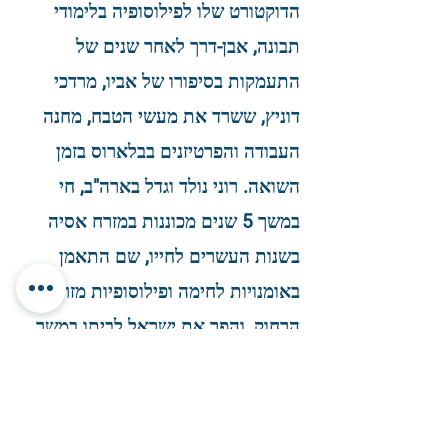
הדוקטורט שלו לפילוסופיה בלימודי
תבונה, אבן-דרך לאחר שנים של
התעמקות בסיפורו של אביו, מרדכי
דוניץ, ששרד את מעשי הטבח, מחנה
העבודה והפרטיזנים בבלארוס בזמן
השואה. רוני נולד וגדל בארה"ב, חי
במשך 5 שנים מכוננות במזרח אסיה
בשנות העשרים לחייו, שם התאמן
באומנויות לחימה ופילוסופיות מזרח
הרחוק, והפך את ישראל לביתו במשך
למעלה משלושת העשורים האחרונים.
הוא מאמן אישי בכיר במעברי חיים
כבר
וקריירה, מנחה קבוצות וסדנאות