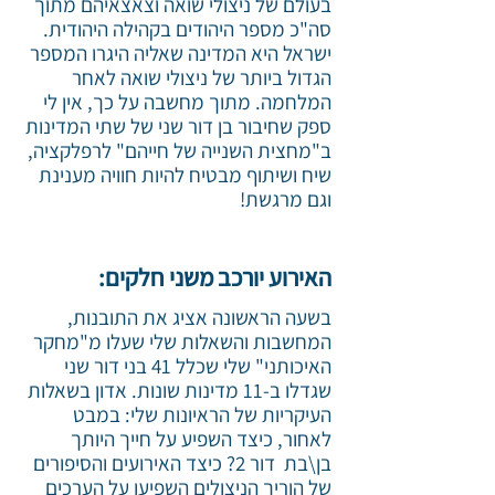
בעולם של ניצולי שואה וצאצאיהם מתוך
סה"כ מספר היהודים בקהילה היהודית.
ישראל היא המדינה שאליה היגרו המספר
הגדול ביותר של ניצולי שואה לאחר
המלחמה. מתוך מחשבה על כך, אין לי
ספק שחיבור בן דור שני של שתי המדינות
ב"מחצית השנייה של חייהם" לרפלקציה,
שיח ושיתוף מבטיח להיות חוויה מענינת
וגם מרגשת!
האירוע יורכב משני חלקים:
בשעה הראשונה
אציג את התובנות,
המחשבות והשאלות שלי שעלו מ"מחקר
האיכותני" שלי שכלל 41 בני דור שני
שגדלו ב-11 מדינות שונות. אדון בשאלות
העיקריות של הראיונות שלי: במבט
לאחור, כיצד השפיע על חייך היותך
בן\בת דור 2? כיצד האירועים והסיפורים
של הוריך הניצולים השפיעו על הערכים