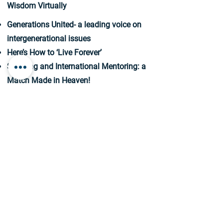
Wisdom Virtually
Generations United- a leading voice on
intergenerational issues
Here’s How to ‘Live Forever’
Sage-ing and International Mentoring: a
Match Made in Heaven!
How the elderly are treated around the
world
A Rite of Passage for Late Life
Contact
E-mail:
rjd361959@gmail.com
Phone: 972-54-6652818 | Office: Kadima-
Zoran, Israel