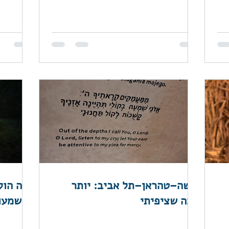
"מדריך אנושי לתקווה ומשמעות"
ורשה–טהראן–תל אביב: יותר
ממה שציפיתי
המשמעו
הקמינו 