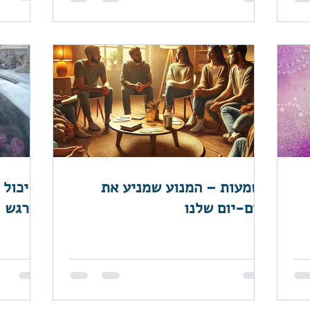
משמעות – המנוע שמניע את
מי יכול
היום-יום שלנו
מרגש?