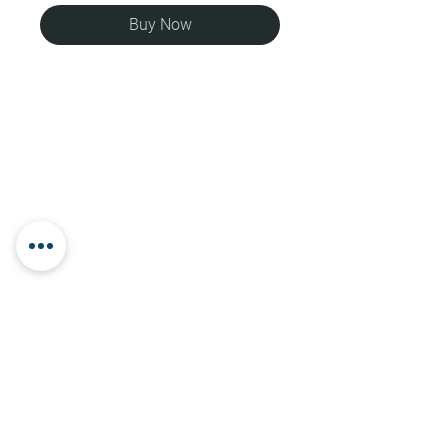
Buy Now
Contact
E-mail:
rjd361959@gmail.com
Phone: 972-54-6652818 | Office: Kadima-
Zoran, Israel
יצירת קשר
rjd361959@gmail.com
: אימייל
972-54-6652818: נייד
קדימה -צורן
Site map
Home
|
About
|
Offerings
|
My Approach
|